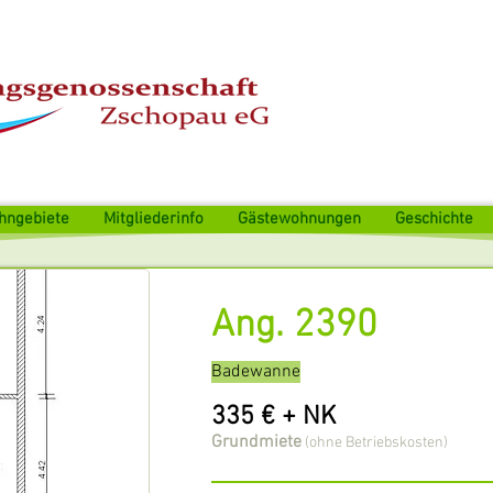
hngebiete
Mitgliederinfo
Gästewohnungen
Geschichte
Ang. 2390
Badewanne
335 € + NK
Grundmiete
(ohne Betriebskosten)