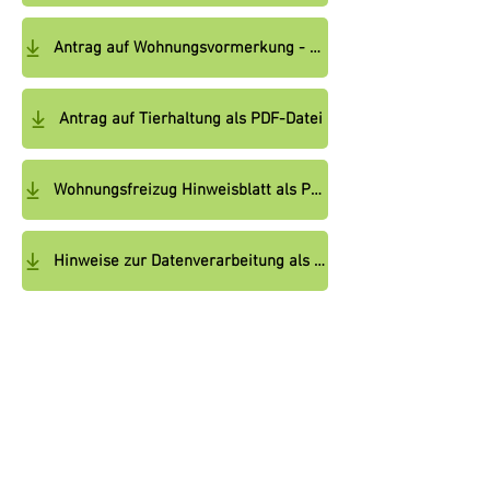
Antrag auf Wohnungsvormerkung - Erklärung des bisherigen Vermieters - PDF-Datei
Antrag auf Tierhaltung als PDF-Datei
Wohnungsfreizug Hinweisblatt als PDF-Datei
Hinweise zur Datenverarbeitung als PDF-Datei
Hausordnung als PDF-Datei
Impressum
|
Kontakt
|
Datenschutzerklärung
|
Barrierefreiheit