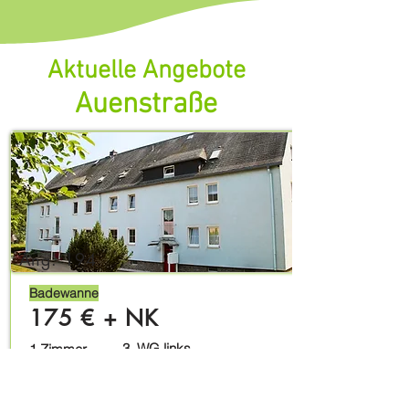
​Aktuelle Angebote
Auenstraße
Derzeit gibt es hier keine
Wohnungsangebote.
Ang. 194
Badewanne
175 € + NK
3. WG links
1 Zimmer
(Dachgeschoss)
28 m²
Auenstr. 9