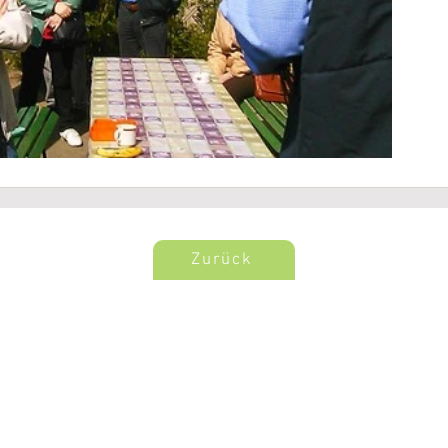
Zurück
Impressum
|
Kontakt
|
Datenschutzerklärung
|
Barrierefreiheit
Wohnungsgenossenschaft Zschopau eG, Lessingstr. 5, 09405 Zschopau Tel.:
03725 3500-0 - Fax: 03725 22504 - E-Mail:
info@wg-zschopau.de
© 2022 Wohnungsgenossenschaft Zschopau eG, Erstellt mit Wix.com