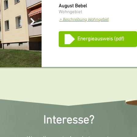
August Bebel
Wohngebiet
> Beschreibung Wohngebiet
Energieausweis (pdf)
Interesse?