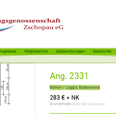
hngebiete
Mitgliederinfo
Gästewohnungen
Geschichte
Ang. 2331
Balkon / Loggia, Badewanne
283 € + NK
Grundmiete
(ohne Betriebskosten)