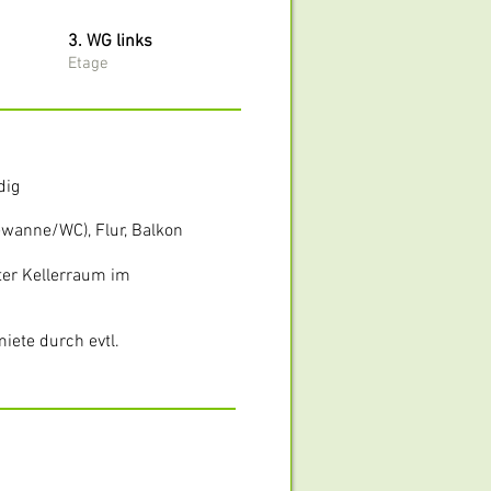
3. WG links
Etage
dig
wanne/WC), Flur, Balkon
ter Kellerraum im
ete durch evtl.