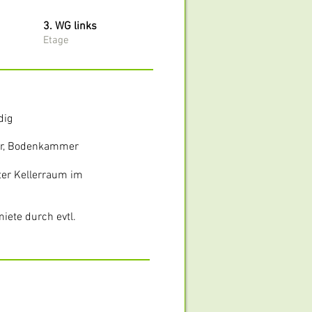
3. WG links
Etage
dig
ur, Bodenkammer
ter Kellerraum im
ete durch evtl.