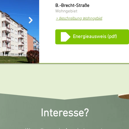
B.-Brecht-Straße
Wohngebiet
> Beschreibung Wohngebiet
Energieausweis (pdf)
Interesse?