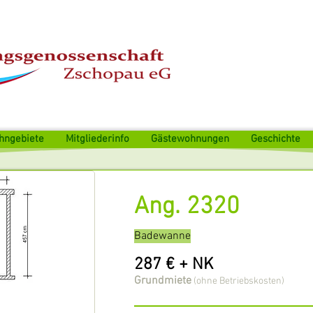
hngebiete
Mitgliederinfo
Gästewohnungen
Geschichte
Ang. 2320
Badewanne
287 € + NK
Grundmiete
(ohne Betriebskosten)